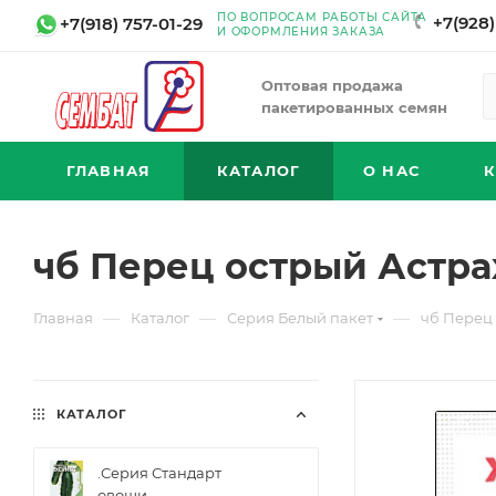
ПО ВОПРОСАМ РАБОТЫ САЙТА
+7(928)
+7(918) 757-01-29
И ОФОРМЛЕНИЯ ЗАКАЗА
Оптовая продажа
пакетированных семян
ГЛАВНАЯ
КАТАЛОГ
О НАС
чб Перец острый Астрах
—
—
—
Главная
Каталог
Серия Белый пакет
чб Перец 
КАТАЛОГ
.Серия Стандарт
овощи