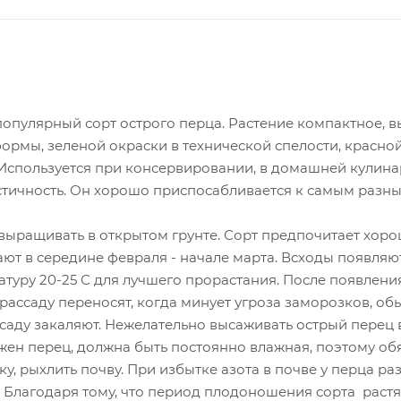
опулярный сорт острого перца. Растение компактное, вы
рмы, зеленой окраски в технической спелости, красной -
 Используется при консервировании, в домашней кулина
стичность. Он хорошо приспосабливается к самым разн
выращивать в открытом грунте. Сорт предпочитает хор
ют в середине февраля - начале марта. Всходы появляют
туру 20-25 С для лучшего прорастания. После появления
рассаду переносят, когда минует угроза заморозков, об
ссаду закаляют. Нежелательно высаживать острый перец
ажен перец, должна быть постоянно влажная, поэтому об
у, рыхлить почву. При избытке азота в почве у перца раз
Благодаря тому, что период плодоношения сорта растян