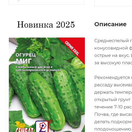
Описание
Среднеспелый п
конусовидной фо
острые на вкус.
за высокую пла
Рекомендуется 
рассаду высеива
держать темпера
открытый грунт 
течение 7-10 ра
Почва, где выс
делать подкормк
плодоношению. 