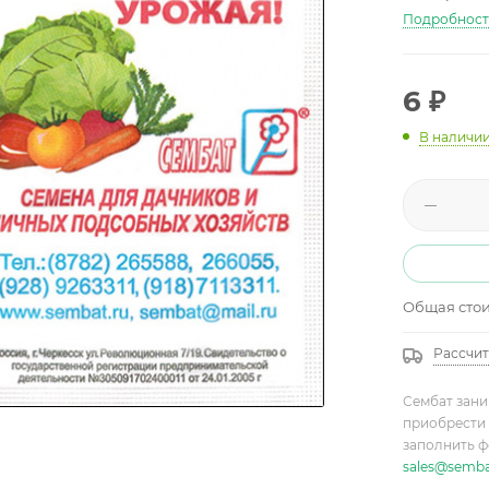
Подробнос
6
₽
В наличи
Общая сто
Рассчит
Сембат зани
приобрести 
заполнить ф
sales@semba