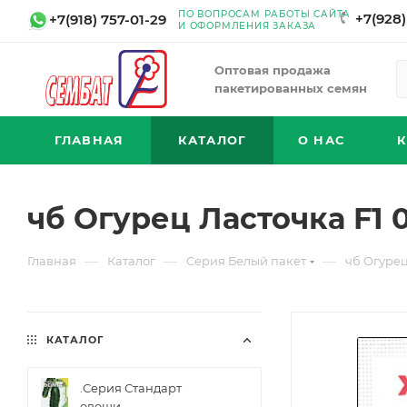
ПО ВОПРОСАМ РАБОТЫ САЙТА
+7(928)
+7(918) 757-01-29
И ОФОРМЛЕНИЯ ЗАКАЗА
Оптовая продажа
пакетированных семян
ГЛАВНАЯ
КАТАЛОГ
О НАС
чб Огурец Ласточка F1 0
—
—
—
Главная
Каталог
Серия Белый пакет
чб Огурец
КАТАЛОГ
.Серия Стандарт
овощи