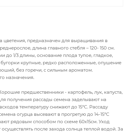
 цветения, предназначен для выращивания в
нерослое, длина главного стебля – 120- 150 см.
до 1/3 длины, основание плода тупое, гладкое,
, бугорки крупные, редко расположенные, опушение
ороший, без горечи, с сильным ароматом.
го назначения.
орошие предшественники - картофель, лук, капуста,
 Для получения рассады семена заделывают на
всходов температуру снижают до 15°С. Рассаду
семена огурца высевают в прогретую до 14-15°С
ывают рядовым способом по схеме 60х15см. Уход
 осуществлять после захода солнца теплой водой. За