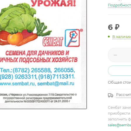
Подробнос
6
₽
В наличи
Общая сто
Рассчит
Сембат зани
приобрести 
заполнить ф
sales@semba