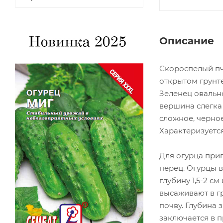
Описание
Скороспелый пч
открытом грунте
Зеленец овальн
вершина слегка
сложное, черное
Характеризуетс
Для огурца при
перец. Огурцы в
глубину 1,5-2 с
высаживают в гр
почву. Глубина 
заключается в п