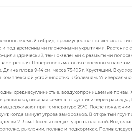
елоопыляемый гибрид, преимущественно женского типа
 и под временными пленочными укрытиями. Растение сред
о-цилиндрический, темно-зеленый с размытыми полосами 
 заостренная. Поверхность матовая с восковым налетом
. Длина плода 9-14 см, масса 75-105 г. Хрустящий. Вкус х
я комплексной устойчивостью к болезням. Универсально
годны среднесуглинистые, воздухопроницаемые почвы. Х
ыращивают, высевая семена в грунт или через рассаду.
м и выдерживают при температуре 25°С. После появлении 
унт, когда минует угроза заморозков. В открытый грунт 
заделки 2-3 см. Посевы следует укрыть пленкой. Воздел
рополке, рыхлении, поливе и подкормках. Полив следует