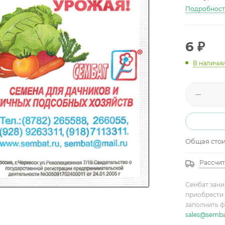
Подробнос
6
₽
В наличи
Общая сто
Рассчит
Сембат зани
приобрести 
заполнить ф
sales@semba