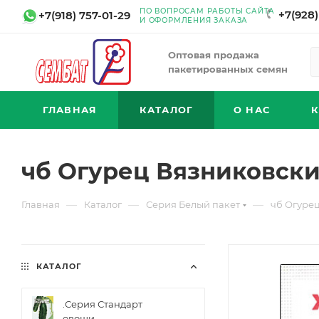
ПО ВОПРОСАМ РАБОТЫ САЙТА
+7(928)
+7(918) 757-01-29
И ОФОРМЛЕНИЯ ЗАКАЗА
Оптовая продажа
пакетированных семян
ГЛАВНАЯ
КАТАЛОГ
О НАС
чб Огурец Вязниковский
—
—
—
Главная
Каталог
Серия Белый пакет
чб Огурец
КАТАЛОГ
.Серия Стандарт
овощи