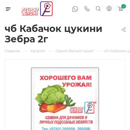
0
чб Кабачок цукини
Зебра 2г
—
—
—
Главная
Каталог
Серия Белый пакет
чб Кабачок ц