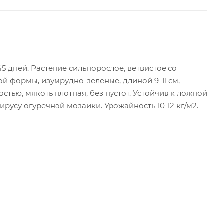
5 дней. Растение сильнорослое, ветвистое со
 формы, изумрудно-зелёные, длиной 9-11 см,
остью, мякоть плотная, без пустот. Устойчив к ложной
русу огуречной мозаики. Урожайность 10-12 кг/м2.