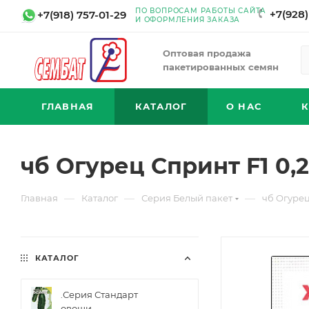
ПО ВОПРОСАМ РАБОТЫ САЙТА
+7(928)
+7(918) 757-01-29
И ОФОРМЛЕНИЯ ЗАКАЗА
Оптовая продажа
пакетированных семян
ГЛАВНАЯ
КАТАЛОГ
О НАС
чб Огурец Спринт F1 0,2
—
—
—
Главная
Каталог
Серия Белый пакет
чб Огурец
КАТАЛОГ
.Серия Стандарт
овощи