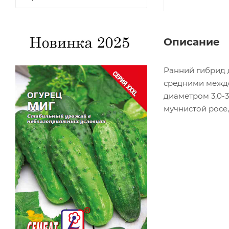
Описание
Ранний гибрид д
средними междо
диаметром 3,0-3
мучнистой росе,