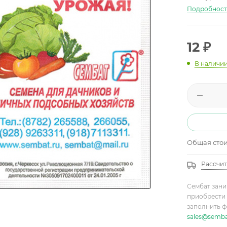
Подробнос
12
₽
В наличи
Общая сто
Рассчит
Сембат зани
приобрести 
заполнить ф
sales@semba