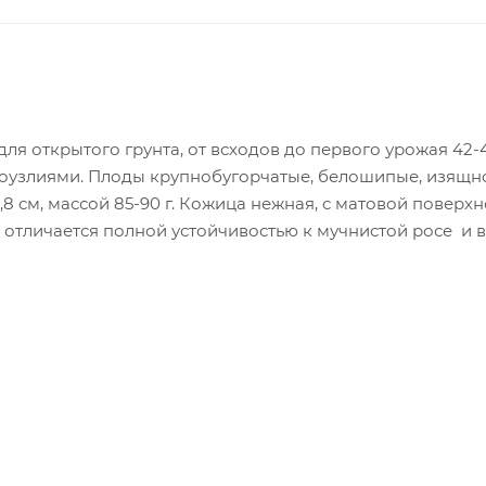
ля открытого грунта, от всходов до первого урожая 42-4
узлиями. Плоды крупнобугорчатые, белошипые, изящной
,8 см, массой 85-90 г. Кожица нежная, с матовой поверхн
 отличается полной устойчивостью к мучнистой росе и ви