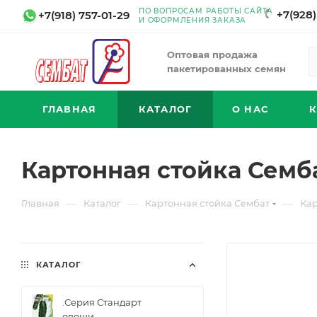
ПО ВОПРОСАМ РАБОТЫ САЙТА
+7(928)
+7(918) 757-01-29
И ОФОРМЛЕНИЯ ЗАКАЗА
Оптовая продажа
пакетированных семян
ГЛАВНАЯ
КАТАЛОГ
О НАС
Картонная стойка Семб
—
—
—
Главная
Каталог
Картонная стойка Сембат
Кар
КАТАЛОГ
.Серия Стандарт
овощи