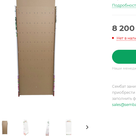
Подробнос
8 200
Нет в нал
Наши менедже
Сембат зани
приобрести 
заполнить ф
sales@semba